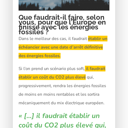
Que faudrait-il faire, selon
vous, pour que l’Europe en
finisse avec les énergies
fossiles ?
Dans le meilleur des cas, il faudrait
établir un
échéancier avec une date d’arrêt définitive
des énergies fossiles.
Si l’on prend un scénario plus soft,
il faudrait
établir un coût du CO2 plus élevé
qui,
progressivement, rendra les énergies fossiles
de moins en moins rentables et les sortira
mécaniquement du mix électrique européen.
« […]
il faudrait établir un
coût du CO2 plus élevé
qui,