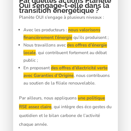
Par quelles actions Planète
Oui s’engage-t-elle dans la
transition énergétique ?
Planète OUI s’engage à plusieurs niveaux :
Avec les producteurs :
nous valorisons
financièrement l’énergie
qu’ils produisent ;
Nous travaillons avec
des offres d’énergie
locale
, qui contribuent fortement au débat
public ;
En proposant
des offres d’électricité verte
avec Garanties d’Origine
, nous contribuons
au soutien de la filiale renouvelable.
Par ailleurs, nous appliquons
une politique
RSE assez claire
, qui intègre des éco gestes du
quotidien et le bilan carbone de l’activité
chaque année.