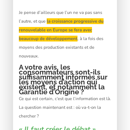
Je pense d’ailleurs que l’un ne va pas sans
l’autre, et que
la croissance progressive du
renouvelable en Europe se fera avec
beaucoup de développement
, à la fois des
moyens des production existants et de
nouveaux.
A votre avis, les
consommateurs sont-ils
suffisamment informés sur
les moyens d’action qui
existent, et notamment la
Garantie d’Origine ?
Ce qui est certain, c’est que l’information est là.
La question maintenant est : où va-t-on la
chercher ?
« Il faut créer le débat »