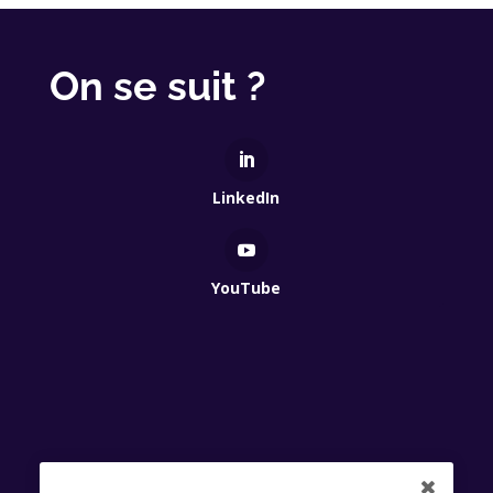
On se suit ?
LinkedIn
YouTube
Qui Est Vert 2025 - Association à but non lucratif