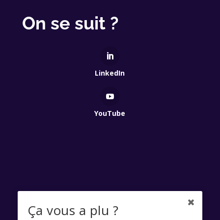
On se suit ?
LinkedIn
YouTube
Qui Est Vert 2025 - Association à but non lucratif
Ça vous a plu ?
enregistrée à la Préfecture de Lyon - Numéro RNA