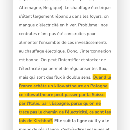
Allemagne, Belgique). Le chauffage électrique
s’étant largement répandu dans les foyers, on
manque d’électricité en hiver. Problème : nos
centrales n’ont pas été construites pour
alimenter l’ensemble de ces investissements
au chauffage électrique. Donc, l’interconnexion
est bonne. On peut l’intensifier et stocker de
l’électricité qui permet de régulariser les flux,
mais qui sont des flux à double sens.
Quand la
France achète un kilowattheure en Pologne,
ce kilowattheure peut passer par la Suisse,
par l’Italie, par l’Espagne, parce qu’on ne
trace pas le chemin de l’électricité, ce sont les
lois de Kirchhoff.
Elle suit la ligne où il y a le
moins de résistance, c’est-à-dire les lignes et