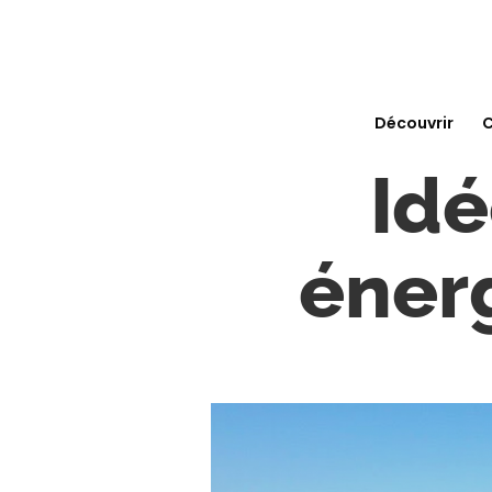
Découvrir
C
Idé
éner