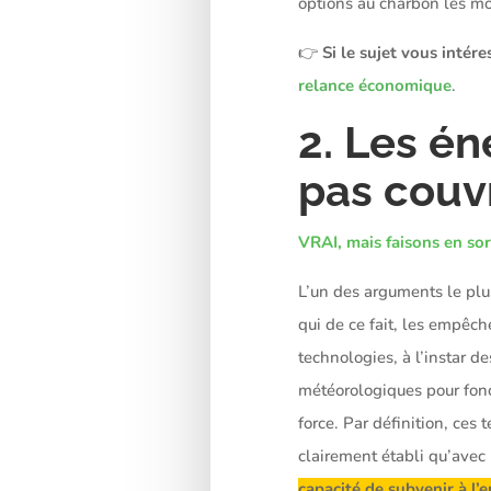
options au charbon les mo
👉
Si le sujet vous intére
relance économique
.
2. Les é
pas couv
VRAI, mais faisons en so
L’un des arguments le plu
qui de ce fait, les empêch
technologies, à l’instar 
météorologiques pour fonct
force. Par définition, ces 
clairement établi qu’avec
capacité de subvenir à l