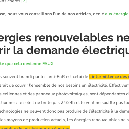
ins chères
[2]
.
sse, nous vous conseillons l’un de nos articles, dédié
aux énergie
nergies renouvelables n
rir la demande électriq
rte que cela devienne FAUX
s souvent brandi par les anti-EnR est celui de
l’intermittence des
erait de couvrir l’ensemble de nos besoins en électricité. Effective
des éoliennes et des panneaux photovoltaïques, sont dépendantes d
ionner : le soleil ne brille pas 24/24h et le vent ne souffle pas t
technologies ne peuvent donc pas produire de l’électricité à la deman
 les moyens de production actuels, les énergies renouvelables ne s
’ensemble de nos besoins en énergie
.