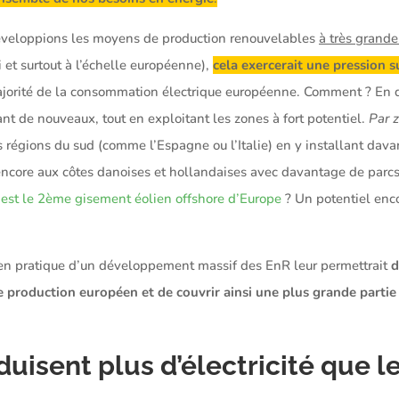
développions les moyens de production renouvelables
à très grande
i et surtout à l’échelle européenne),
cela exercerait une pression s
 majorité de la consommation électrique européenne. Comment ? E
ant de nouveaux, tout en exploitant les zones à fort potentiel.
Par z
régions du sud (comme l’Espagne ou l’Italie) en y installant da
encore aux côtes danoises et hollandaises avec davantage de parcs
 est le 2ème gisement éolien offshore d’Europe
? Un potentiel enco
e en pratique d’un développement massif des EnR leur permettrait
d
e production européen et de couvrir ainsi une plus grande partie
uisent plus d’électricité que l