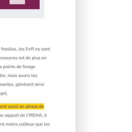
ossiles, les EnR ne sont
essources est de plus en
s points de forage
utre, nous avons les
rmantes, générant ainsi
ge).
sont aussi en phase de
e rapport de l’IRENA, il
ent moins coûteux que les