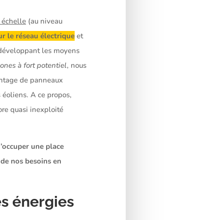
 échelle
(au niveau
ur le réseau électrique
et
n développant les moyens
ones à fort potentiel
, nous
vantage de panneaux
 éoliens. A ce propos,
re quasi inexploité
’occuper une place
 de nos besoins en
es énergies