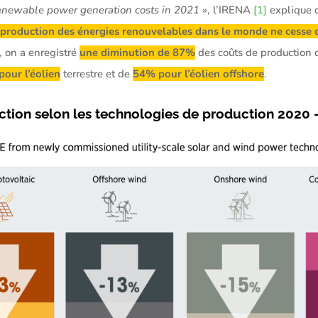
newable power generation costs in 2021 »
, l’IRENA
[1]
explique c
 production des énergies renouvelables dans le monde ne cesse 
, on a enregistré
une diminution de 87%
des coûts de production
our l’éolien
terrestre et de
54% pour l’éolien offshore
.
tion selon les technologies de production 2020