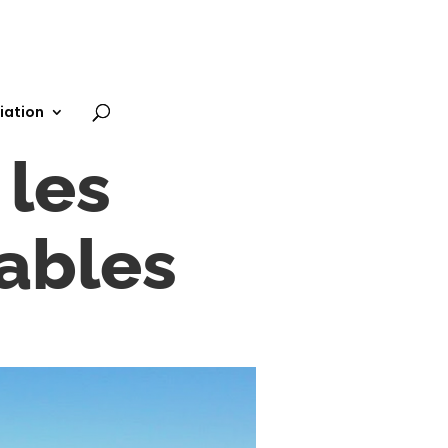
iation
 les
ables