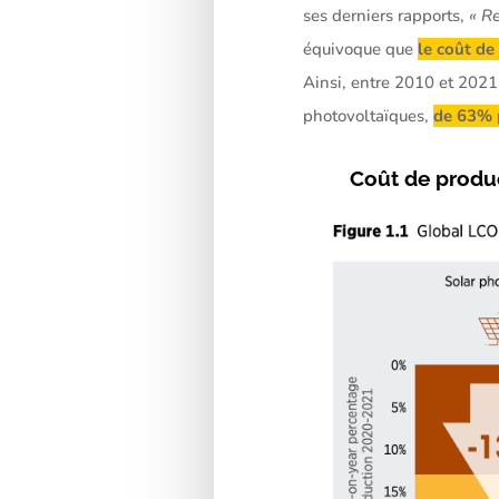
ses derniers rapports,
«
Re
équivoque que
le coût de
Ainsi, entre 2010 et 2021
photovoltaïques,
de 63% p
Coût de produc