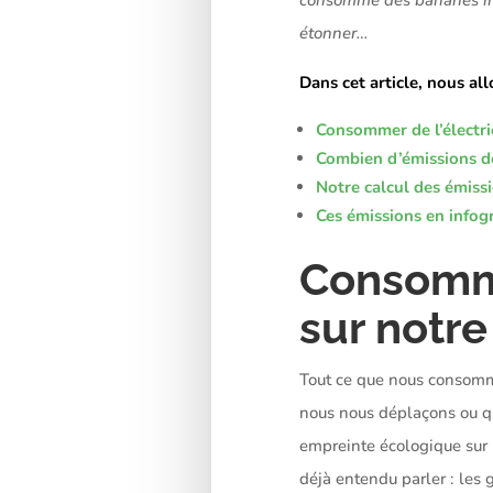
étonner…
Dans cet article, nous al
Consommer de l’électri
Combien d’émissions d
Notre calcul des émiss
Ces émissions en infog
Consomme
sur notr
Tout ce que nous consomm
nous nous déplaçons ou que
empreinte écologique sur 
déjà entendu parler : les 