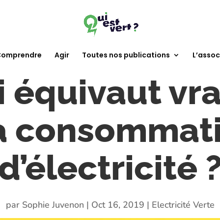
omprendre
Agir
Toutes nos publications
L’assoc
i équivaut vr
 consommat
d’électricité 
par
Sophie Juvenon
|
Oct 16, 2019
|
Electricité Verte