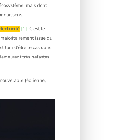
 écosystème, mais dont
onnaissons.
ectricité
[1]
. C’est le
 majoritairement issue du
t loin d’être le cas dans
 demeurent très néfastes
renouvelable (éolienne,