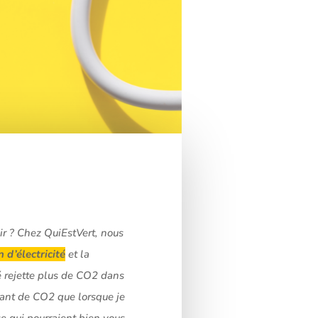
ir ? Chez QuiEstVert, nous
d’électricité
et la
é rejette plus de CO2 dans
utant de CO2 que lorsque je
e qui pourraient bien vous