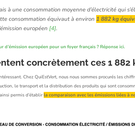
ais à une consommation moyenne d’électricité qui s’
ette consommation équivaut à environ
1 882
kg équi
d’émission européen
[4]
.
eur d’émission européen pour un foyer français ? Réponse ici.
ntent concrètement ces 1 882 
 intéressant. Chez QuiEstVert, nous nous sommes procurés les chiffr
tion, le transport et la distribution des produits qui sont consom
ainsi permis d’établir
la comparaison avec les émissions liées à