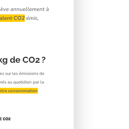
élève annuellement à
valent CO2
émis,
kg de CO2
?
es sur les émissions de
més au quotidien par la
 notre consommation