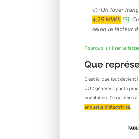
👉 Un foyer franç
4,25
MWh
[3]
. C
selon le facteur 
Pourquoi utiliser le fact
Que représe
C’est ici que tout devient
CO2 générées par la produc
population. Ce qui nous a 
annuelle d’électricité
.