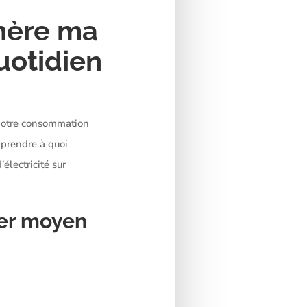
nère ma
uotidien
 notre consommation
prendre à quoi
électricité sur
yer moyen