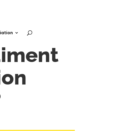
iation
aiment
ion
?