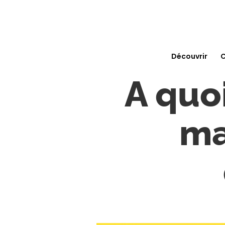
Découvrir
C
A quo
ma