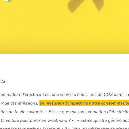
023
ommation d’électricité est une source d’émissions de CO2 dans l’a
ergue ces émissions,
en mesurant l’impact de notre consommation 
vités de la vie courante. « Est-ce que ma consommation d’électricit
s la voiture pour partir en week-end ? » ; « Est-ce qu’elle génère a
rtées tout droit de Martinique ? ». Voici des éléments de répons