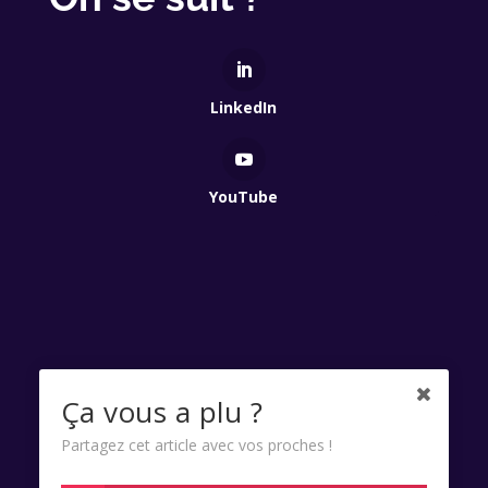
LinkedIn
YouTube
Qui Est Vert 2025 - Association à but non lucratif
Ça vous a plu ?
enregistrée à la Préfecture de Lyon - Numéro RNA
Partagez cet article avec vos proches !
W691100695 SIRET 85285441300022.