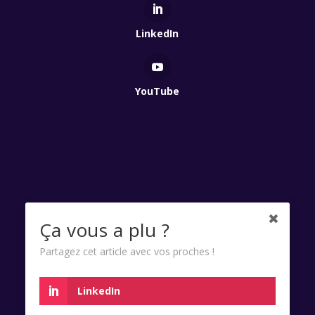
LinkedIn
YouTube
Qui Est Vert 2025 - Association à but non lucratif
Ça vous a plu ?
enregistrée à la Préfecture de Lyon - Numéro RNA
Partagez cet article avec vos proches !
W691100695 SIRET 85285441300022.
Charte données personnelles
|
Mentions Légales &
LinkedIn
CGU