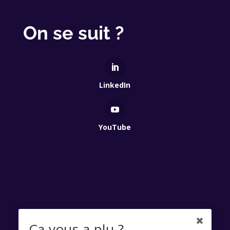
On se suit ?
LinkedIn
YouTube
Qui Est Vert 2025 - Association à but non lucratif
Ça vous a plu ?