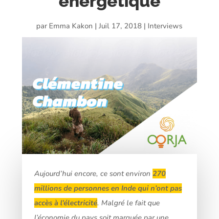
énergétique
par
Emma Kakon
|
Juil 17, 2018
|
Interviews
Aujourd’hui encore, ce sont environ
270
millions de personnes en Inde qui n’ont pas
accès à l’électricité
. Malgré le fait que
l’économie du pays soit marquée par une