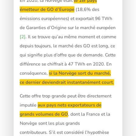
En 2020, la Norvège était
le 1er pays
émetteur de GO d’Europe
(18,6% des
émissions européennes) et exportait 96 TWh
de Garanties d’Origine sur le marché européen
[2]
. Il se trouve qu’au même moment et comme
depuis toujours, le marché des GO est long, ce
qui signifie plus d’offre que de demande. Cette
différence se chiffrait à 47 TWh en 2020. En
conséquence,
si la Norvège sort du marché,
ce dernier deviendrait instantanément court
.
Cette offre trop grande peut être directement
imputée
aux pays nets exportateurs de
grands volumes de GO
, dont la France et la
Norvège sont les plus grands
contributeurs. S’il est considéré l’hypothèse