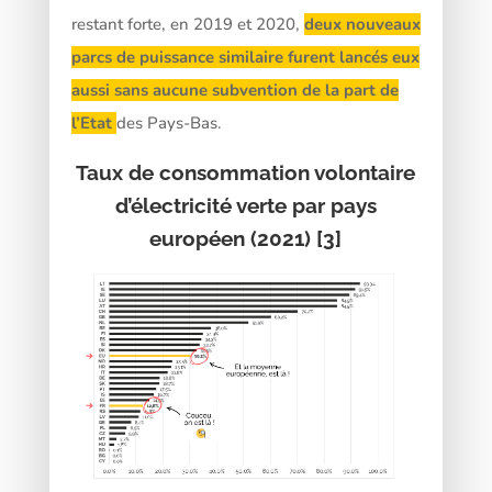
restant forte, en 2019 et 2020,
deux nouveaux
parcs de puissance similaire furent lancés eux
aussi sans aucune subvention de la part de
l’Etat
des Pays-Bas.
Taux de consommation volontaire
d’électricité verte par pays
européen (2021)
[3]