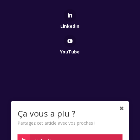
LinkedIn
YouTube
Qui Est Vert 2025 - Association à but non lucratif
Ça vous a plu ?
enregistrée à la Préfecture de Lyon - Numéro RNA
Partagez cet article avec vos proches !
W691100695 SIRET 85285441300022.
Charte données personnelles
|
Mentions Légales &