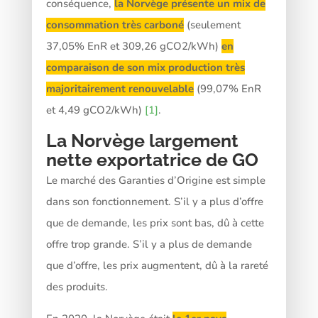
conséquence,
la Norvège présente un mix de
consommation très carboné
(seulement
37,05% EnR et 309,26 gCO2/kWh)
en
comparaison de son mix production très
majoritairement renouvelable
(99,07% EnR
et 4,49 gCO2/kWh)
[1]
.
La Norvège largement
nette exportatrice de GO
Le marché des Garanties d’Origine est simple
dans son fonctionnement. S’il y a plus d’offre
que de demande, les prix sont bas, dû à cette
offre trop grande. S’il y a plus de demande
que d’offre, les prix augmentent, dû à la rareté
des produits.