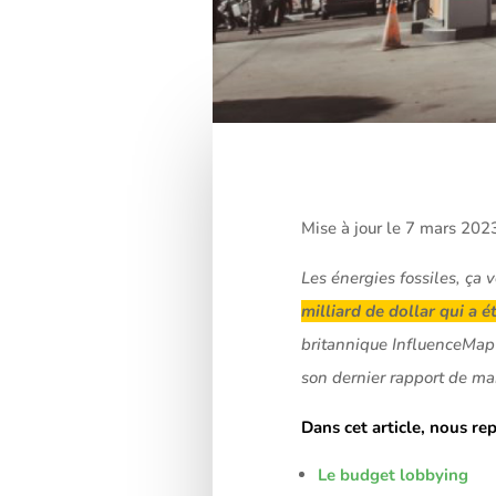
Mise à jour le 7 mars 202
Les énergies fossiles, ça 
milliard de dollar qui a 
britannique InfluenceMap c
son dernier rapport de ma
Dans cet article, nous re
Le budget lobbying