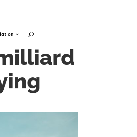
iation
milliard
ying