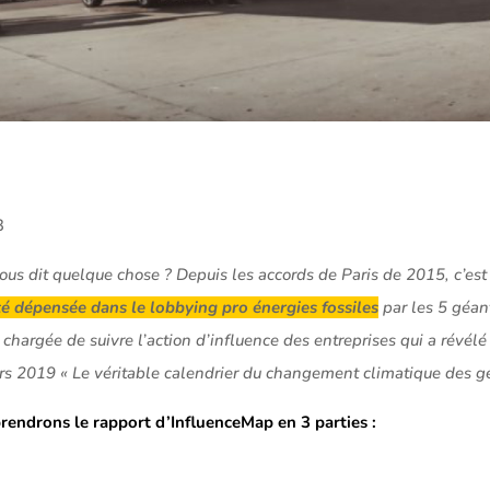
3
vous dit quelque chose ? Depuis les accords de Paris de 2015, c’es
été dépensée dans le lobbying pro énergies fossiles
par les 5 géan
hargée de suivre l’action d’influence des entreprises qui a révélé
rs 2019 « Le véritable calendrier du changement climatique des gé
prendrons le rapport d’InfluenceMap en 3 parties :