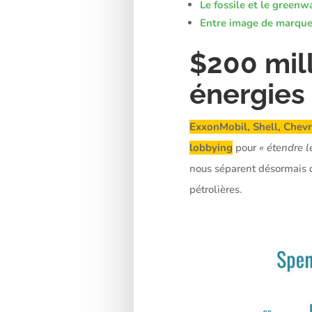
Le fossile et le greenw
Entre image de marque 
$200 mill
énergies 
ExxonMobil, Shell, Chevr
lobbying
pour
« étendre l
nous séparent désormais 
pétrolières.