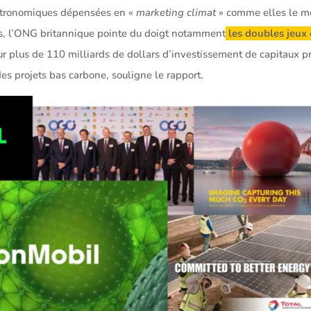
tronomiques dépensées en «
marketing climat
» comme elles le m
es, l’ONG britannique pointe du doigt notamment
les doubles jeux 
ur plus de 110 milliards de dollars d’investissement de capitaux p
es projets bas carbone, souligne le rapport.