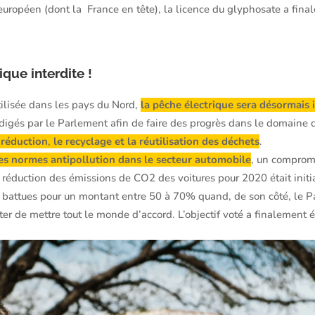
uropéen (dont la France en tête), la licence du glyphosate a fina
ique interdite !
tilisée dans les pays du Nord,
la pêche électrique
sera désormais i
édigés par le Parlement afin de faire des progrès dans le domaine 
 réduction
,
le recyclage
et la réutilisation des déchets
.
es normes antipollution dans le secteur automobile
, un compromi
e réduction des émissions de CO2 des voitures pour 2020 était ini
 battues pour un montant entre 50 à 70% quand, de son côté, le P
ter de mettre tout le monde d’accord. L’objectif voté a finalement 