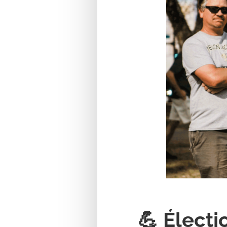
💪 Électi