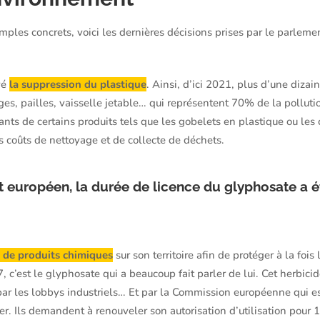
ples concrets, voici les dernières décisions prises par le parlem
vé
la suppression du plastique
. Ainsi, d’ici 2021, plus d’une dizai
ges, pailles, vaisselle jetable… qui représentent 70% de la pollut
cants de certains produits tels que les gobelets en plastique ou les
s coûts de nettoyage et de collecte de déchets.
 européen, la durée de licence du glyphosate a é
on de produits chimiques
sur son territoire afin de protéger à la fois
c’est le glyphosate qui a beaucoup fait parler de lui. Cet herbicid
ar les lobbys industriels… Et par la Commission européenne qui es
r. Ils demandent à renouveler son autorisation d’utilisation pour 1