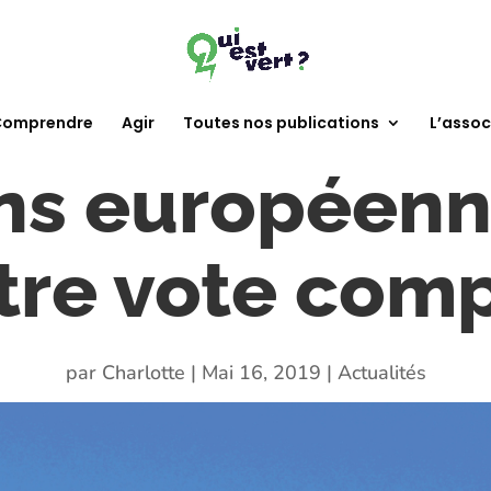
omprendre
Agir
Toutes nos publications
L’assoc
ons européenn
otre vote comp
par
Charlotte
|
Mai 16, 2019
|
Actualités