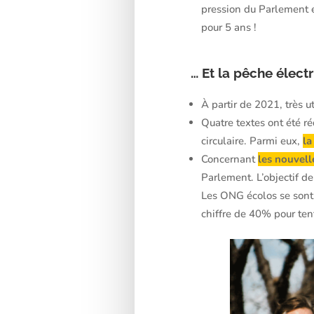
pression du Parlement e
pour 5 ans !
… Et la pêche électr
À partir de 2021, très u
Quatre textes ont été r
circulaire. Parmi eux,
la
Concernant
les nouvell
Parlement. L’objectif d
Les ONG écolos se sont
chiffre de 40% pour ten