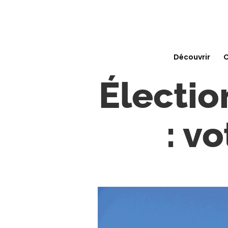
Découvrir
C
Électi
: v