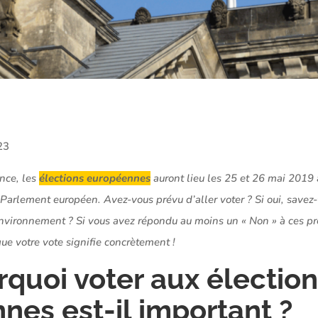
23
nce, les
élections européennes
auront lieu les 25 et 26 mai 2019 a
u Parlement européen.
Avez-vous prévu d’aller voter ? Si oui, savez
nvironnement ? Si vous avez répondu au moins un « Non » à ces pr
e votre vote signifie concrètement !
quoi voter aux électio
nes est-il important ?