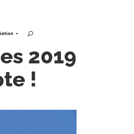
iation
es 2019
te !