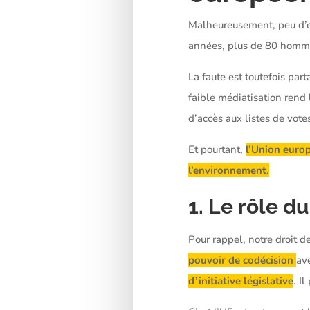
Malheureusement, peu d’en
années, plus de 80 homme
La faute est toutefois pa
faible médiatisation rend l
d’accès aux listes de vote
Et pourtant,
l’Union euro
l’environnement
.
1. Le rôle 
Pour rappel, notre droit 
pouvoir de codécision
av
d’initiative législative
. I