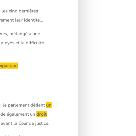
 les cinq dernières
rement leur identité…
ennes, mélangé à une
ployés et la difficulté
impactant
r, le parlement détient
un
ssède également un
droit
evant la Cour de justice.