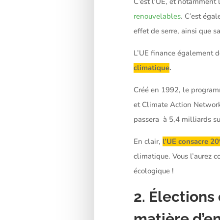
C’est l’UE, et notamment
renouvelables
. C’est éga
effet de serre, ainsi que 
L’UE finance également 
climatique
.
Créé en 1992, le program
et Climate Action Network
passera à 5,4 milliards s
En clair,
l’UE consacre 20
climatique. Vous l’aurez c
écologique !
2. Élections
matière d’e