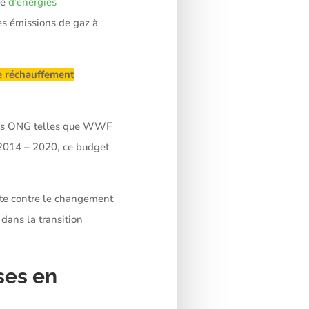
re
d’énergies
ses émissions de gaz à
le réchauffement
 des ONG telles que WWF
 2014 – 2020, ce budget
tte contre le changement
 dans la transition
ses en