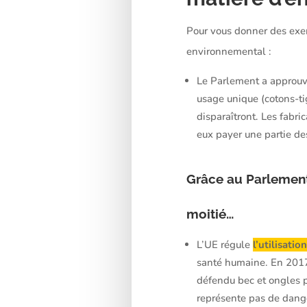
Pour vous donner des exem
environnemental :
Le Parlement a approu
usage unique (cotons-ti
disparaîtront. Les fabri
eux payer une partie de
Grâce au Parlement
moitié…
L’UE régule
l’utilisati
santé humaine. En 2017, 
défendu bec et ongles p
représente pas de dange