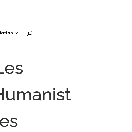
iation
Les
Humanist
es