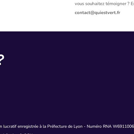
vous souhaitez témoigner ? 
contact@quiestvert.fr
?
non lucratif enregistrée à la Préfecture de Lyon - Numéro RNA W6911