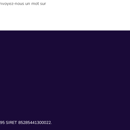
Envoyez-nous un mot sur
00695 SIRET 85285441300022.